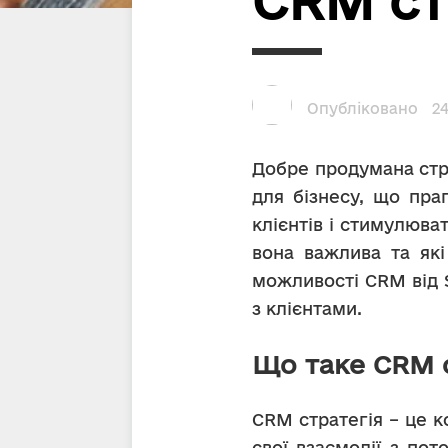
CRM ст
Опубліковано
24
Добре продумана стра
для бізнесу, що пра
клієнтів і стимулюват
вона важлива та як
можливості CRM від 
з клієнтами.
Що таке CRM с
CRM стратегія – це к
свої взаємодії з по