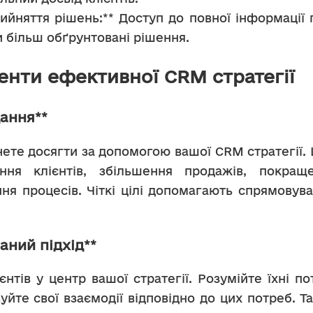
йняття рішень:** Доступ до повної інформації п
 більш обґрунтовані рішення.
нти ефективної CRM стратегії
дання**
ня клієнтів, збільшення продажів, покраще
ня процесів. Чіткі цілі допомагають спрямовува
аний підхід**
уйте свої взаємодії відповідно до цих потреб. Та