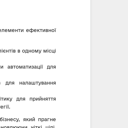
елементи ефективної 
ієнтів в одному місці 
и автоматизації для 
в для налаштування 
тику для прийняття 
гії.
ізнесу, який прагне 
овлюючи чіткі цілі, 