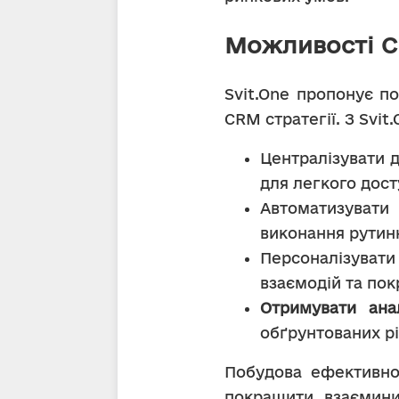
Можливості CR
Svit.One пропонує п
CRM стратегії. З Svi
Централізувати д
для легкого дост
Автоматизувати 
виконання рутин
Персоналізувати
взаємодій та пок
Отримувати анал
обґрунтованих рі
Побудова ефективної
покращити взаємини 