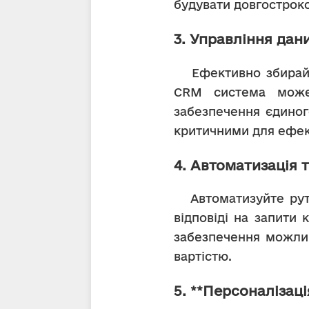
будувати довгостроко
3. Управління дан
   Ефективно збирайте, зберігайте та керуйте даними клієнтів. Переконайтеся, що ваша 
CRM система може 
забезпечення єдиного
критичними для ефе
4. Автоматизація 
   Автоматизуйте рутинні завдання, такі як введення даних, наступні електронні листи та 
відповіді на запити 
забезпечення можлив
вартістю.
5. **Персоналізаці