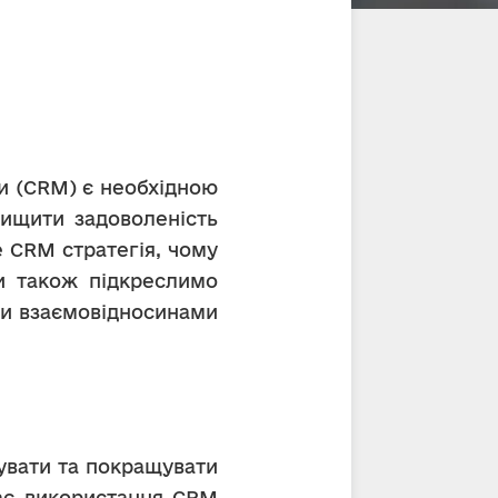
и (CRM) є необхідною 
ищити задоволеність 
 CRM стратегія, чому 
 також підкреслимо 
и взаємовідносинами 
увати та покращувати 
ає використання CRM 