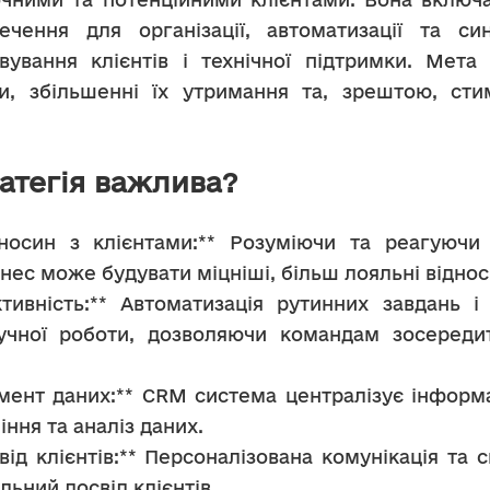
чення для організації, автоматизації та синх
вування клієнтів і технічної підтримки. Мета 
и, збільшенні їх утримання та, зрештою, сти
атегія важлива?
осин з клієнтами:** Розуміючи та реагуючи н
нес може будувати міцніші, більш лояльні віднос
ивність:** Автоматизація рутинних завдань і
чної роботи, дозволяючи командам зосередити
нт даних:** CRM система централізує інформац
ння та аналіз даних.
д клієнтів:** Персоналізована комунікація та св
ьний досвід клієнтів.