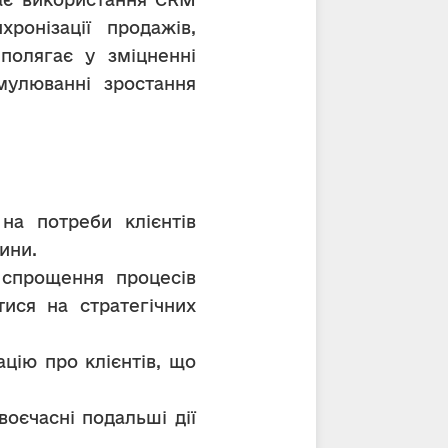
ронізації продажів, 
полягає у зміцненні 
мулюванні зростання 
а потреби клієнтів 
ини.
 спрощення процесів 
ся на стратегічних 
ію про клієнтів, що 
оєчасні подальші дії 