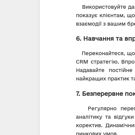
   Використовуйте дані клієнтів для персоналізації взаємодій. Персоналізована комунікація 
показує клієнтам, що
взаємодії з вашим б
6. Навчання та в
   Переконайтеся, що ваша команда добре навчена використанню CRM системи та розуміє 
CRM стратегію. Впро
Надавайте постійне
найкращих практик та
7. Безперервне п
   Регулярно переглядайте та вдосконалюйте вашу CRM стратегію. Використовуйте 
аналітику та відгук
коректив. Динамічни
ринкових умов.