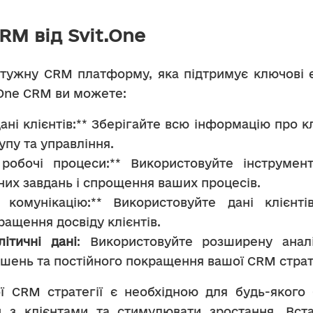
M від Svit.One
отужну CRM платформу, яка підтримує ключові 
t.One CRM ви можете:
ані клієнтів:** Зберігайте всю інформацію про кл
упу та управління.
робочі процеси:** Використовуйте інструмент
них завдань і спрощення ваших процесів.
 комунікацію:** Використовуйте дані клієнті
ращення досвіду клієнтів.
ітичні дані
: Використовуйте розширену аналі
шень та постійного покращення вашої CRM страте
 CRM стратегії є необхідною для будь-якого б
з клієнтами та стимулювати зростання. Встан