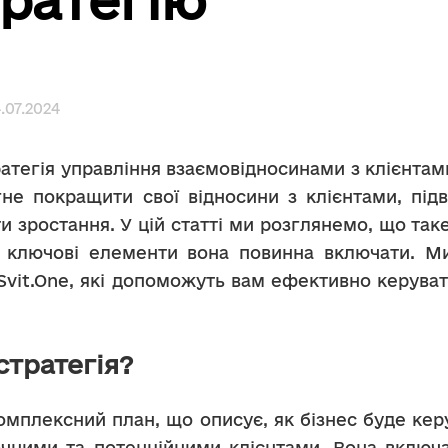
ратегію
.07.2024
тегія управління взаємовідносинами з клієнтам
гне покращити свої відносини з клієнтами, підв
и зростання. У цій статті ми розглянемо, що таке
і ключові елементи вона повинна включати. Ми
Svit.One, які допоможуть вам ефективно керуват
тратегія?
омплексний план, що описує, як бізнес буде кер
точними та потенційними клієнтами. Вона включ