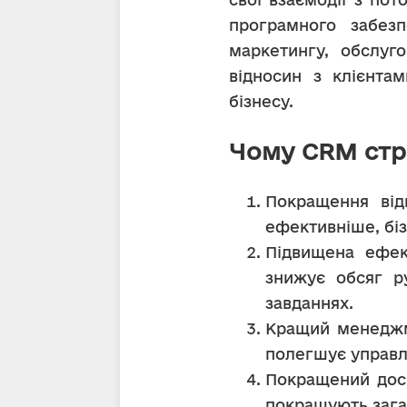
програмного забезпе
маркетингу, обслуго
відносин з клієнтам
бізнесу.
Чому CRM стр
Покращення відн
ефективніше, біз
Підвищена ефект
знижує обсяг ру
завданнях.
Кращий менеджме
полегшує управлі
Покращений досві
покращують загал