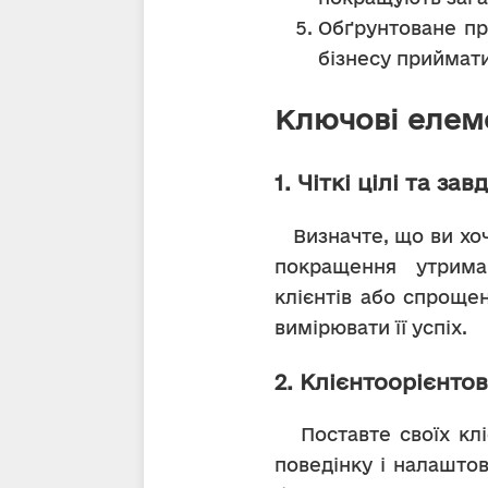
Обґрунтоване при
бізнесу приймати
Ключові елеме
1. Чіткі цілі та зав
   Визначте, що ви хочете досягти за допомогою вашої CRM стратегії. Цілі можуть включати 
покращення утриман
клієнтів або спрощен
вимірювати її успіх.
2. Клієнтоорієнтов
   Поставте своїх клієнтів у центр вашої стратегії. Розумійте їхні потреби, уподобання та 
поведінку і налаштов