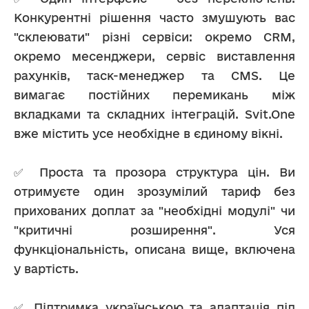
Конкурентні рішення часто змушують вас 
"склеювати" різні сервіси: окремо CRM, 
окремо месенджери, сервіс виставлення 
рахунків, таск-менеджер та CMS. Це 
вимагає постійних перемикань між 
вкладками та складних інтеграцій. Svit.One 
вже містить усе необхідне в єдиному вікні.
✅ Проста та прозора структура цін. Ви 
отримуєте один зрозумілий тариф без 
прихованих доплат за "необхідні модулі" чи 
"критичні розширення". Уся 
функціональність, описана вище, включена 
у вартість.
✅ Підтримка українською та адаптація під 